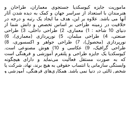
ماموریت جایزه کیوسکدیا جستجوی معماران، طراحان و
هنرمندان با استعداد از سراسر جهان و کمک به دیده شدن آثار
آنها می باشد. علاوه بر این، هدف ما ایجاد یک رتبه و درجه در
خلاقیت در زمینه طراحی بر اساس تخصص و دانش شما از
دنیای 10 شاخه : 1) معماری، 2) طراحی داخلی، 3) طراحی
صنعتی، 4) طراحی مبلمان، 5) نورپردازی (معماری)، 6)
نورپردازی (محصول)، 7) طراحی جواهر و اکسسوری، 8)
طراحی گرافیک، 9) عکاسی و 10) هوش مصنوعی است.
کیوسکدیا یک جایزه طراحی و پلتفرم آموزشی و فرهنگی است
که به صورت مستقل فعالیت می‌نماید و دارای هیچگونه
وابستگی سازمانی یا انتساب حقوقی به هیچ برند، نهاد، شرکت یا
شخص ثالثی در دنیا نمی باشد. همکاری‌های فرهنگی، آموزشی و
حرفه‌ای با اشخاص، نهادها و برندها به هیچ‌وجه به‌معنای حمایت،
تأیید، اسپانسری، مالکیت یا وابستگی سازمانی نمی‌باشد.
صفحات اصلی
خانه
قوانین و مقررات
دسته بندی ها
زمان بندی
هزینه برای هر طرح ارسالی