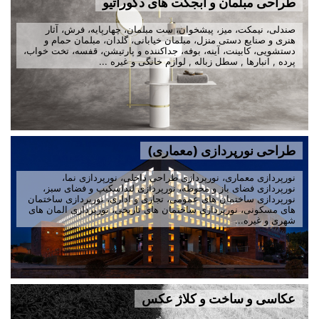
طراحی مبلمان و آبجکت های دکوراتیو
صندلی، نیمکت، میز، پیشخوان، ست مبلمان، چهارپایه، فرش، آثار
هنری و صنایع دستی منزل، مبلمان خیابانی، گلدان، مبلمان حمام و
دستشویی، کابینت، آینه، بوفه، جداکننده و پارتیشن، قفسه، تخت خواب،
پرده , انبارها , سطل زباله , لوازم خانگی و غیره ...
طراحی نورپردازی (معماری)
نورپردازی معماری، نورپردازی طراحی داخلی، نورپردازی نما،
نورپردازی فضای باز و محوطه، نورپردازی لنداسکیپ و فضای سبز،
نورپردازی ساختمان های عمومی، تجاری و اداری، نورپردازی ساختمان
های مسکونی، نورپردازی ساختمان های تاریخی، نورپردازی المان های
شهری و غیره...
عکاسی و ساخت و کلاژ عکس