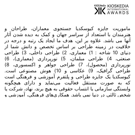
ماموریت جایزه کیوسکدیا جستجوی معماران، طراحان و
هنرمندان با استعداد از سراسر جهان و کمک به دیده شدن آثار
آنها می باشد. علاوه بر این، هدف ما ایجاد یک رتبه و درجه در
خلاقیت در زمینه طراحی بر اساس تخصص و دانش شما از
دنیای 10 شاخه : 1) معماری، 2) طراحی داخلی، 3) طراحی
صنعتی، 4) طراحی مبلمان، 5) نورپردازی (معماری)، 6)
نورپردازی (محصول)، 7) طراحی جواهر و اکسسوری، 8)
طراحی گرافیک، 9) عکاسی و 10) هوش مصنوعی است.
کیوسکدیا یک جایزه طراحی و پلتفرم آموزشی و فرهنگی است
که به صورت مستقل فعالیت می‌نماید و دارای هیچگونه
وابستگی سازمانی یا انتساب حقوقی به هیچ برند، نهاد، شرکت یا
شخص ثالثی در دنیا نمی باشد. همکاری‌های فرهنگی، آموزشی و
حرفه‌ای با اشخاص، نهادها و برندها به هیچ‌وجه به‌معنای حمایت،
تأیید، اسپانسری، مالکیت یا وابستگی سازمانی نمی‌باشد.
صفحات اصلی
خانه