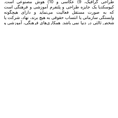
طراحی گرافیک، 9) عکاسی و 10) هوش مصنوعی است.
کیوسکدیا یک جایزه طراحی و پلتفرم آموزشی و فرهنگی است
که به صورت مستقل فعالیت می‌نماید و دارای هیچگونه
وابستگی سازمانی یا انتساب حقوقی به هیچ برند، نهاد، شرکت یا
شخص ثالثی در دنیا نمی باشد. همکاری‌های فرهنگی، آموزشی و
حرفه‌ای با اشخاص، نهادها و برندها به هیچ‌وجه به‌معنای حمایت،
تأیید، اسپانسری، مالکیت یا وابستگی سازمانی نمی‌باشد.
صفحات اصلی
خانه
قوانین و مقررات
دسته بندی ها
زمان بندی
هزینه برای هر طرح ارسالی
داوران
برندگان
درباره ما
تماس با ما
حامیان
جوایز