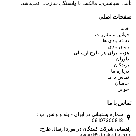
تأیید، اسپانسری، مالکیت یا وابستگی سازمانی نمی‌باشد.
صفحات اصلی
خانه
قوانین و مقررات
دسته بندی ها
زمان بندی
هزینه برای هر طرح ارسالی
داوران
برندگان
درباره ما
تماس با ما
حامیان
جوایز
تماس با ما
شماره پشتیبانی در ایران - بله و واتس اپ :
room
09107300818
:
راهنمایی شرکت کنندگان در مورد ارسال طرح
award@kioskedia.com